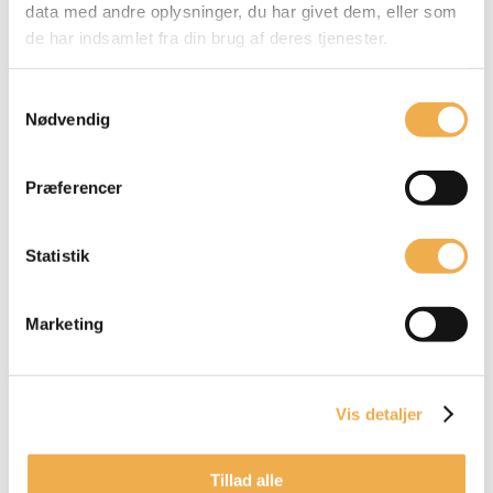
data med andre oplysninger, du har givet dem, eller som
de har indsamlet fra din brug af deres tjenester.
Ja tak - Ring til mig
Samtykkevalg
Nødvendig
Præferencer
Statistik
Marketing
Tilvalg
Vis detaljer
HJEM
»
TILVALG
Tillad alle