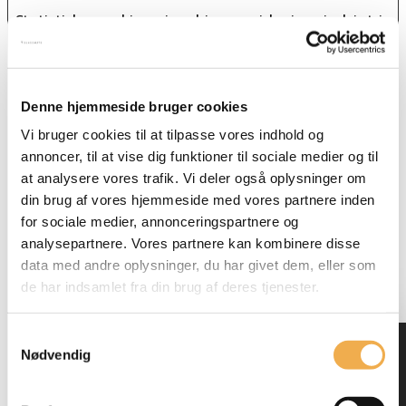
Statistiske cookies giver hjemmesideejere indsigt i
brugernes interaktion med hjemmesiden, ved at
indsamle og rapportere oplysninger anonymt.
Maksimal
Denne hjemmeside bruger cookies
Navn
Udbyder
Formål
opbevari
Vi bruger cookies til at tilpasse vores indhold og
__kla_id
Klaviyo
Denne cookie
2 år
annoncer, til at vise dig funktioner til sociale medier og til
indsamler
at analysere vores trafik. Vi deler også oplysninger om
informationer
din brug af vores hjemmeside med vores partnere inden
omkring den
for sociale medier, annonceringspartnere og
besøgende. Disse
analysepartnere. Vores partnere kan kombinere disse
informationer
data med andre oplysninger, du har givet dem, eller som
bruges internt på
de har indsamlet fra din brug af deres tjenester.
hjemmesider i
forhold til at
Samtykkevalg
optimere
Nødvendig
hjemmesidens
relevans for de