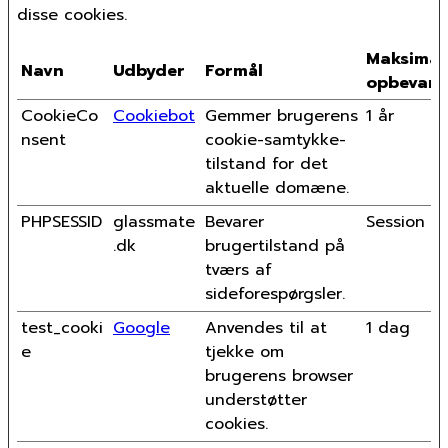
disse cookies.
Maksimal
Navn
Udbyder
Formål
opbevari
CookieCo
Cookiebot
Gemmer brugerens
1 år
nsent
cookie-samtykke-
tilstand for det
aktuelle domæne.
PHPSESSID
glassmate
Bevarer
Session
.dk
brugertilstand på
tværs af
sideforespørgsler.
test_cooki
Google
Anvendes til at
1 dag
e
tjekke om
brugerens browser
understøtter
cookies.