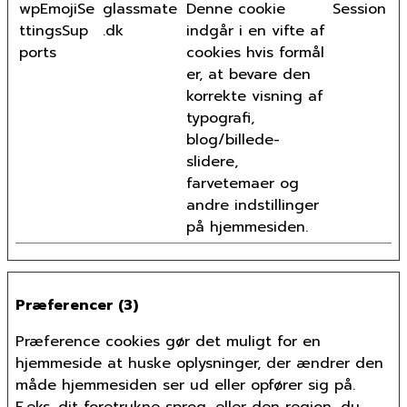
wpEmojiSe
glassmate
Denne cookie
Session
ttingsSup
.dk
indgår i en vifte af
ports
cookies hvis formål
er, at bevare den
korrekte visning af
typografi,
blog/billede-
slidere,
farvetemaer og
andre indstillinger
på hjemmesiden.
Præferencer (3)
Præference cookies gør det muligt for en
hjemmeside at huske oplysninger, der ændrer den
måde hjemmesiden ser ud eller opfører sig på.
F.eks. dit foretrukne sprog, eller den region, du