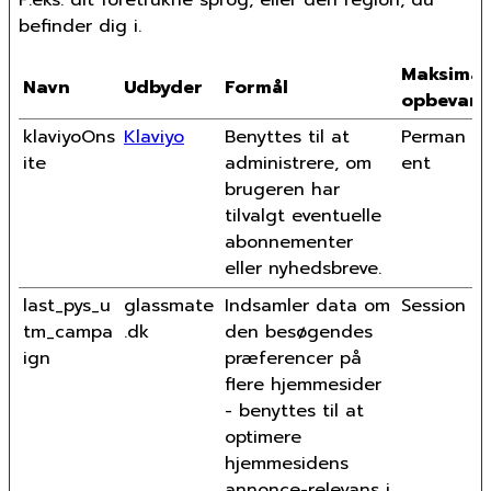
befinder dig i.
Maksimal
Navn
Udbyder
Formål
opbevari
klaviyoOns
Klaviyo
Benyttes til at
Perman
ite
administrere, om
ent
brugeren har
tilvalgt eventuelle
abonnementer
eller nyhedsbreve.
last_pys_u
glassmate
Indsamler data om
Session
tm_campa
.dk
den besøgendes
ign
præferencer på
flere hjemmesider
- benyttes til at
optimere
hjemmesidens
annonce-relevans i