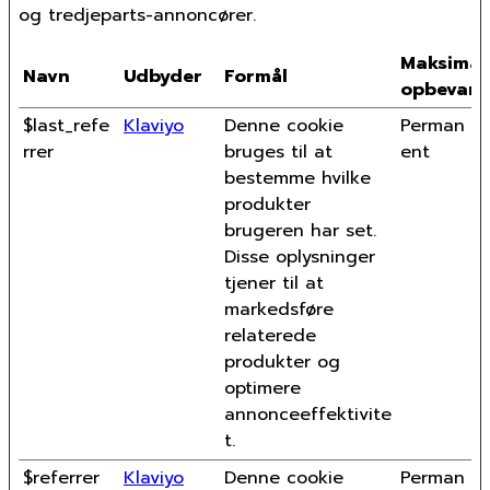
og tredjeparts-annoncører.
Maksimal
Navn
Udbyder
Formål
opbevari
$last_refe
Klaviyo
Denne cookie
Perman
rrer
bruges til at
ent
bestemme hvilke
produkter
brugeren har set.
Disse oplysninger
tjener til at
markedsføre
relaterede
produkter og
optimere
annonceeffektivite
t.
$referrer
Klaviyo
Denne cookie
Perman