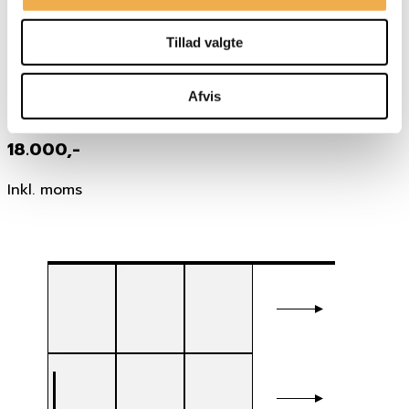
Tillad valgte
2×4 fag
Bredde: 140 cm
Afvis
Højde: 280 cm
18.000,-
Inkl. moms