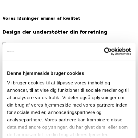
Vores løsninger emmer af kvalitet
Design der understøtter din forretning
Kvalitet, design
og stilfuld funktionalitet
Denne hjemmeside bruger cookies
Tidløs æstetik
Vi bruger cookies til at tilpasse vores indhold og
annoncer, til at vise dig funktioner til sociale medier og til
at analysere vores trafik. Vi deler også oplysninger om
Glasvægsløsninger fra GlassMate er en investering,
din brug af vores hjemmeside med vores partnere inden
der skal fungere i mange år. Derfor arbejder vi med
for sociale medier, annonceringspartnere og
en tidløs æstetik, der fungerer på tværs af trends,
analysepartnere. Vores partnere kan kombinere disse
tendenser og stilarter. Det er en løsning, der til hver
data med andre oplysninger, du har givet dem, eller som
en tid understøtter dine produkter uden at stjæle al
de har indsamlet fra din brug af deres tjenester.
opmærksomheden.