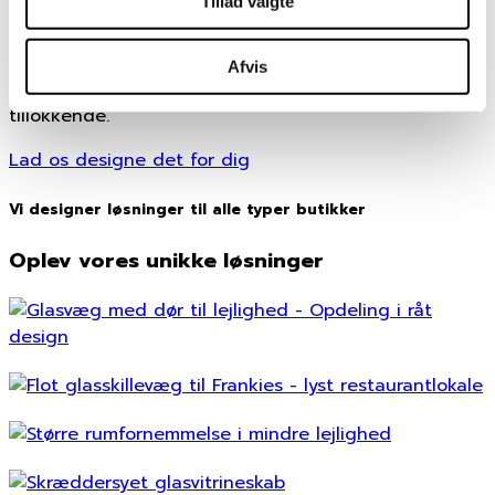
Tillad valgte
På den måde er GlassMate ideel til at give dine
butikslokaler ekstra kant eller skabe en helt særlig
Afvis
atmosfære, der virker både indbydende og
tillokkende.
Lad os designe det for dig
Vi designer løsninger til alle typer butikker
Oplev vores unikke løsninger